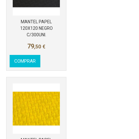
MANTEL PAPEL
120X120 NEGRO
C/300UNI.
Más info
79
,50
€
COMPRAR