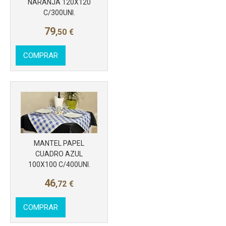
NARANJA 120X120
C/300UNI.
79
,50
€
COMPRAR
Más info
MANTEL PAPEL
CUADRO AZUL
100X100 C/400UNI.
46
,72
€
COMPRAR