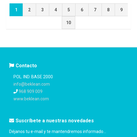
1
2
3
4
5
6
7
8
9
10
Contacto
POL. IND. BASE 2000
info@beklean.com
968 909 009
www.beklean.com
Suscríbete a nuestras novedades
Déjanos tu e-mail y te mantendremos informado...