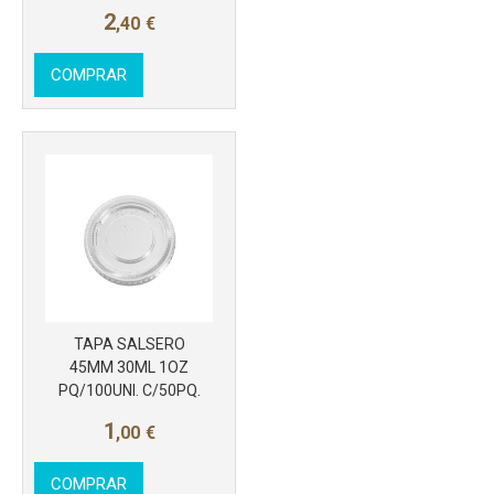
2
,40
€
COMPRAR
TAPA SALSERO
45MM 30ML 1OZ
Más info
PQ/100UNI. C/50PQ.
1
,00
€
COMPRAR