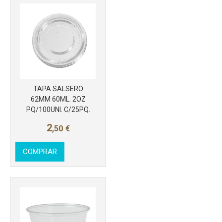
Más info
TAPA SALSERO
62MM 60ML. 2OZ
PQ/100UNI. C/25PQ.
2
,50
€
COMPRAR