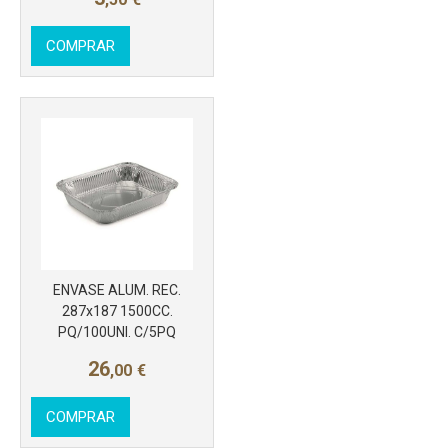
COMPRAR
Más info
ENVASE ALUM. REC.
287x187 1500CC.
PQ/100UNI. C/5PQ
26
,00
€
COMPRAR