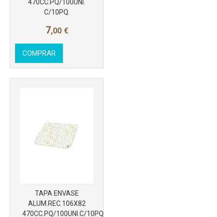
470CC.PQ/100UNI.
C/10PQ.
7
,00
€
Más info
COMPRAR
TAPA ENVASE
ALUM.REC.106X82
470CC.PQ/100UNI.C/10PQ
Más info