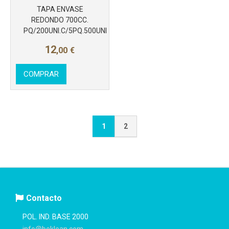
TAPA ENVASE
REDONDO 700CC.
PQ/200UNI.C/5PQ.500UNI
12
,00
€
COMPRAR
1
2
Contacto
POL. IND. BASE 2000