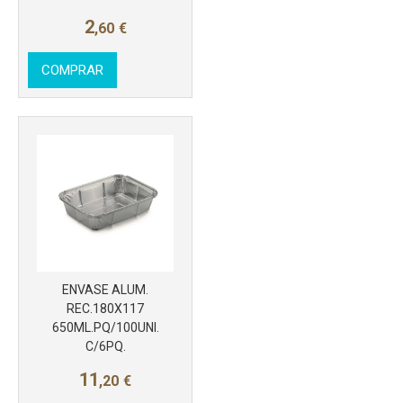
2
,60
€
COMPRAR
ENVASE ALUM.
REC.180X117
650ML.PQ/100UNI.
C/6PQ.
Más info
11
,20
€