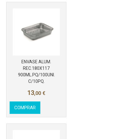
Más info
ENVASE ALUM.
REC.180X117
900ML.PQ/100UNI.
C/10PQ.
13
,00
€
COMPRAR