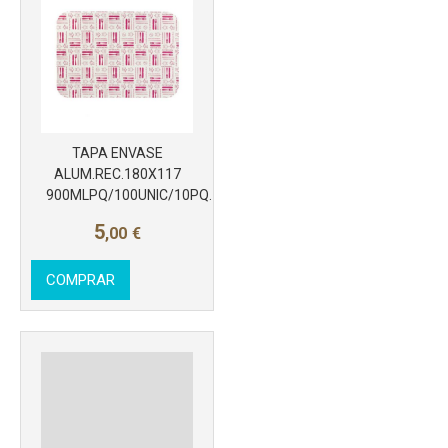
Más info
TAPA ENVASE
ALUM.REC.180X117
900MLPQ/100UNIC/10PQ.
5
,00
€
COMPRAR