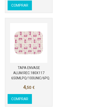
COMPRAR
TAPA ENVASE
ALUM.REC.180X117
Más info
650MLPQ/100UNIC/6PQ.
4
,50
€
COMPRAR